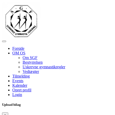
Forside
OM OS
Om SGF
Bestyrrelsen
Uskrevne gymnastikregler
Vedtægter
Tilmelding
Events
Kalender
Opret profil
Login
Upload bilag