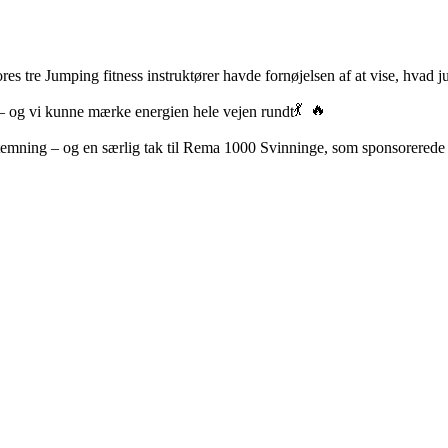
s tre Jumping fitness instruktører havde fornøjelsen af at vise, hvad j
– og vi kunne mærke energien hele vejen rundt
isk stemning – og en særlig tak til Rema 1000 Svinninge, som sponsorered