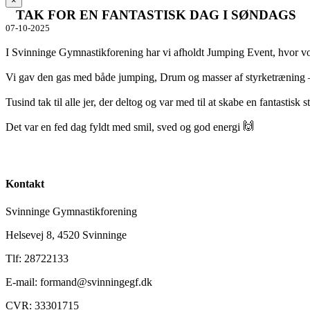
×
​ TAK FOR EN FANTASTISK DAG I SØNDAGS ​
07-10-2025
I Svinninge Gymnastikforening har vi afholdt Jumping Event, hvor vore
Vi gav den gas med både jumping, Drum og masser af styrketræning 
Tusind tak til alle jer, der deltog og var med til at skabe en fantast
Det var en fed dag fyldt med smil, sved og god energi
Kontakt
Svinninge Gymnastikforening
Helsevej 8, 4520 Svinninge
Tlf: 28722133
E-mail: formand@svinningegf.dk
CVR: 33301715