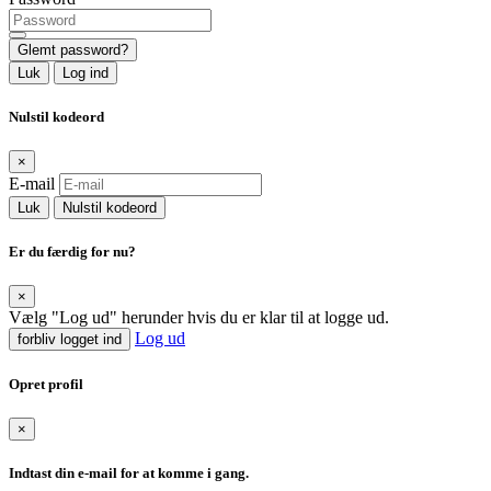
Glemt password?
Luk
Log ind
Nulstil kodeord
×
E-mail
Luk
Nulstil kodeord
Er du færdig for nu?
×
Vælg "Log ud" herunder hvis du er klar til at logge ud.
Log ud
forbliv logget ind
Opret profil
×
Indtast din e-mail for at komme i gang.