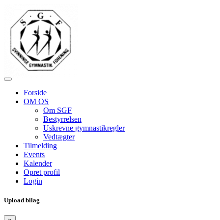
Forside
OM OS
Om SGF
Bestyrrelsen
Uskrevne gymnastikregler
Vedtægter
Tilmelding
Events
Kalender
Opret profil
Login
Upload bilag