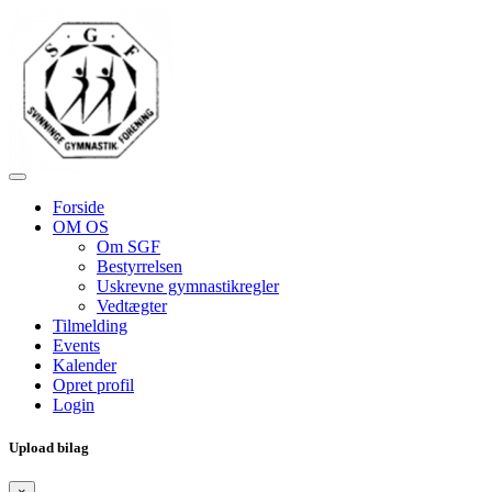
Forside
OM OS
Om SGF
Bestyrrelsen
Uskrevne gymnastikregler
Vedtægter
Tilmelding
Events
Kalender
Opret profil
Login
Upload bilag