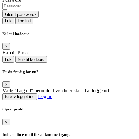
Glemt password?
Luk
Log ind
Nulstil kodeord
×
E-mail
Luk
Nulstil kodeord
Er du færdig for nu?
×
Vælg "Log ud" herunder hvis du er klar til at logge ud.
Log ud
forbliv logget ind
Opret profil
×
Indtast din e-mail for at komme i gang.