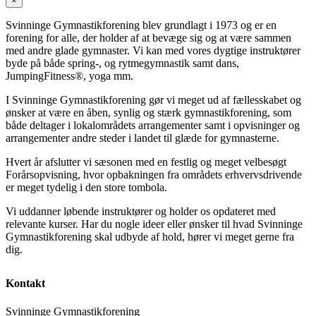
×
Svinninge Gymnastikforening blev grundlagt i 1973 og er en
forening for alle, der holder af at bevæge sig og at være sammen
med andre glade gymnaster. Vi kan med vores dygtige instruktører
byde på både spring-, og rytmegymnastik samt dans,
JumpingFitness®, yoga mm.
I Svinninge Gymnastikforening gør vi meget ud af fællesskabet og
ønsker at være en åben, synlig og stærk gymnastikforening, som
både deltager i lokalområdets arrangementer samt i opvisninger og
arrangementer andre steder i landet til glæde for gymnasterne.
Hvert år afslutter vi sæsonen med en festlig og meget velbesøgt
Forårsopvisning, hvor opbakningen fra områdets erhvervsdrivende
er meget tydelig i den store tombola.
Vi uddanner løbende instruktører og holder os opdateret med
relevante kurser. Har du nogle ideer eller ønsker til hvad Svinninge
Gymnastikforening skal udbyde af hold, hører vi meget gerne fra
dig.
Kontakt
Svinninge Gymnastikforening