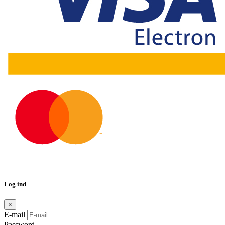
Log ind
×
E-mail
Password