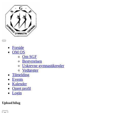
Forside
OM OS
Om SGF
Bestyrrelsen
Uskrevne gymnastikregler
Vedtægter
Tilmelding
Events
Kalender
Opret profil
Login
Upload bilag